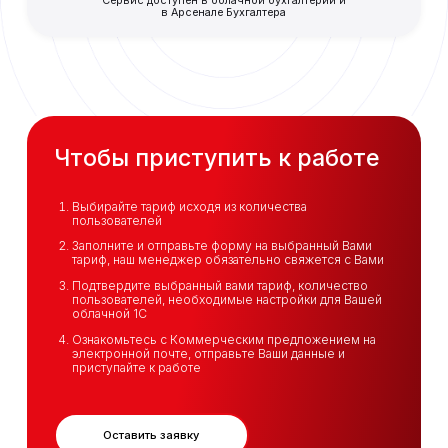
Сервис доступен в облачной бухгалтерии и
в Арсенале Бухгалтера
Чтобы приступить к работе
Выбирайте тариф исходя из количества
пользователей
Заполните и отправьте форму на выбранный Вами
тариф, наш менеджер обязательно свяжется с Вами
Подтвердите выбранный вами тариф, количество
пользователей, необходимые настройки для Вашей
облачной 1С
Ознакомьтесь с Коммерческим предложением на
электронной почте, отправьте Ваши данные и
приступайте к работе
Оставить заявку