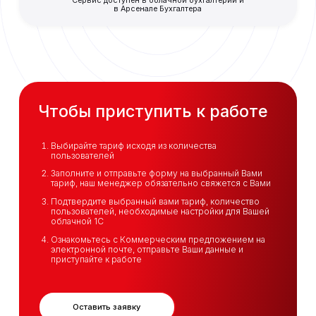
Сервис доступен в облачной бухгалтерии и
в Арсенале Бухгалтера
Чтобы приступить к работе
Выбирайте тариф исходя из количества
пользователей
Заполните и отправьте форму на выбранный Вами
тариф, наш менеджер обязательно свяжется с Вами
Подтвердите выбранный вами тариф, количество
пользователей, необходимые настройки для Вашей
облачной 1С
Ознакомьтесь с Коммерческим предложением на
электронной почте, отправьте Ваши данные и
приступайте к работе
Оставить заявку